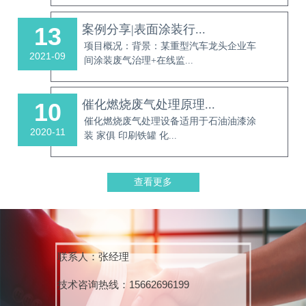
案例分享|表面涂装行...
13
项目概况：背景：某重型汽车龙头企业车
2021-09
间涂装废气治理+在线监...
催化燃烧废气处理原理...
10
催化燃烧废气处理设备适用于石油油漆涂
2020-11
装 家俱 印刷铁罐 化...
青岛德尔通用环保科技
查看更多
有限公司创建于2015年，坐落
于美丽的海滨城市青岛，主要
从事工业环境污染治理领域的
新材料、新技术、新装备的研
联系人：张经理
发、制造和销售等综合性服
务，在国内同行业中具有明显
技术咨询热线：
15662696199
的优势，并始终走在环保行业