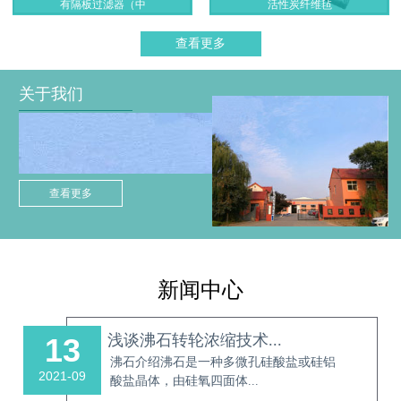
有隔板过滤器（中
活性炭纤维毡
查看更多
关于我们
查看更多
新闻中心
浅谈沸石转轮浓缩技术...
13
沸石介绍沸石是一种多微孔硅酸盐或硅铝
2021-09
酸盐晶体，由硅氧四面体...