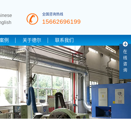
全国咨询热线
hinese
15662696199
nglish
案例
关于德尔
联系我们
在
线
咨
询