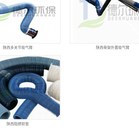
陕西多关节吸气臂
陕西骨架外置吸气臂
陕西阻燃软管