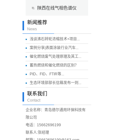
陕西在线气相色谱仪
新闻推荐
News
浅谈沸石转轮浓缩技术+项目...
案例分享|表面涂装行业汽车...
催化燃烧废气处理原理及其工...
蓄热燃烧和催化燃烧的区别？
PID、FID、FTIR等...
生态环境部部长信箱发布一则...
联系我们
Contact
企业名称：青岛德尔通用环保科技有
限公司
电话：15662696199
联系人:张经理