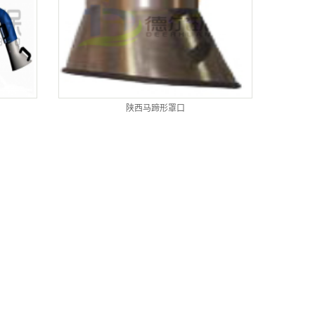
陕西马蹄形罩口