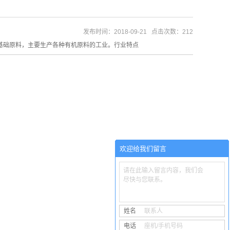
发布时间：2018-09-21 点击次数：212
基础原料，主要生产各种有机原料的工业。行业特点
欢迎给我们留言
请在此输入留言内容，我们会
尽快与您联系。
姓名
联系人
电话
座机/手机号码