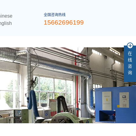
全国咨询热线
hinese
15662696199
nglish
案例
关于德尔
联系我们
在
线
咨
询