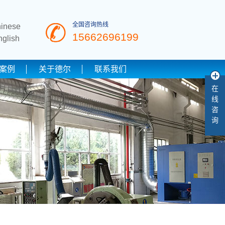
全国咨询热线
hinese
15662696199
nglish
案例
关于德尔
联系我们
在
线
咨
询