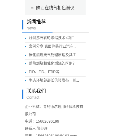
陕西在线气相色谱仪
新闻推荐
News
浅谈沸石转轮浓缩技术+项目...
案例分享|表面涂装行业汽车...
催化燃烧废气处理原理及其工...
蓄热燃烧和催化燃烧的区别？
PID、FID、FTIR等...
生态环境部部长信箱发布一则...
联系我们
Contact
企业名称：青岛德尔通用环保科技有
限公司
电话：15662696199
联系人:张经理