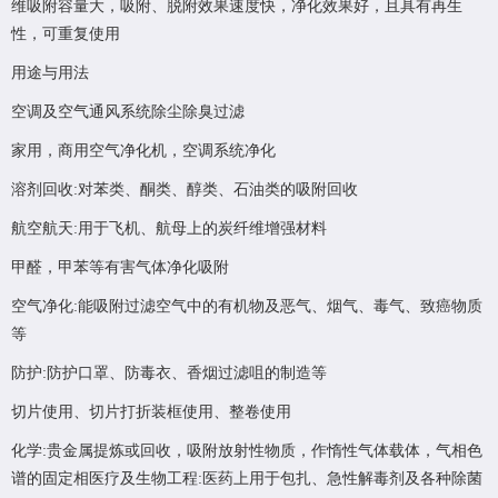
维吸附容量大，吸附、脱附效果速度快，净化效果好，且具有再生
性，可重复使用
用途与用法
空调及空气通风系统除尘除臭过滤
家用，商用空气净化机，空调系统净化
溶剂回收:对苯类、酮类、醇类、石油类的吸附回收
航空航天:用于飞机、航母上的炭纤维增强材料
甲醛，甲苯等有害气体净化吸附
空气净化:能吸附过滤空气中的有机物及恶气、烟气、毒气、致癌物质
等
防护:防护口罩、防毒衣、香烟过滤咀的制造等
切片使用、切片打折装框使用、整卷使用
化学:贵金属提炼或回收，吸附放射性物质，作惰性气体载体，气相色
谱的固定相医疗及生物工程:医药上用于包扎、急性解毒剂及各种除菌